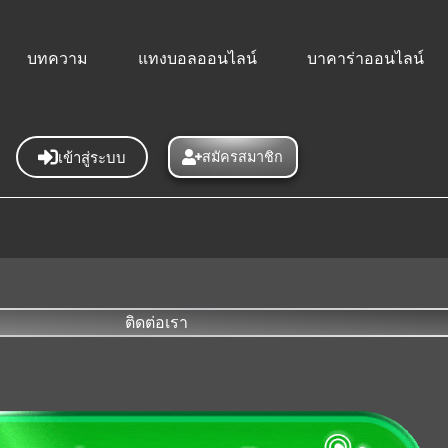
บทความ
แทงบอลออนไลน์
บาคาร่าออนไลน์
เข้าสู่ระบบ
สมัครสมาชิก
ติดต่อเรา