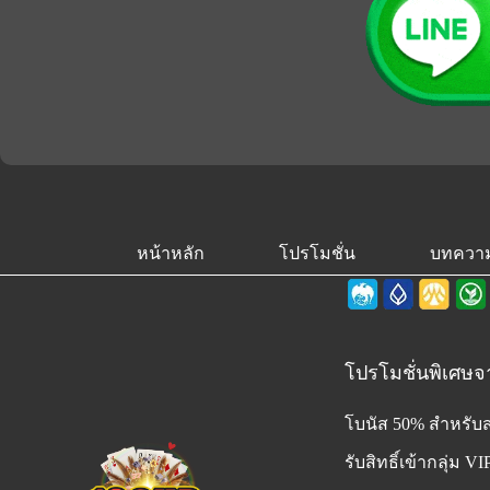
หน้าหลัก
โปรโมชั่น
บทควา
โปรโมชั่นพิเศษจ
โบนัส 50% สำหรับ
รับสิทธิ์เข้ากลุ่ม VI