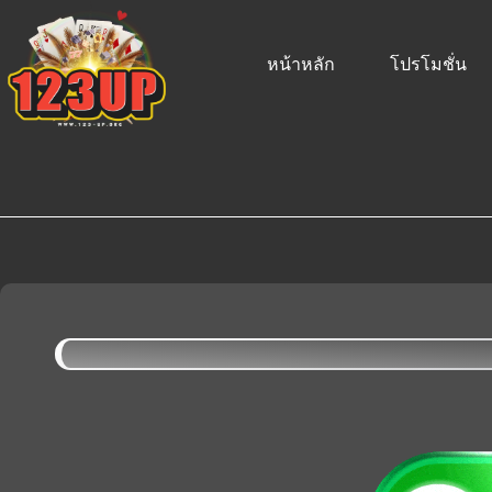
Skip
to
content
หน้าหลัก
โปรโมชั่น