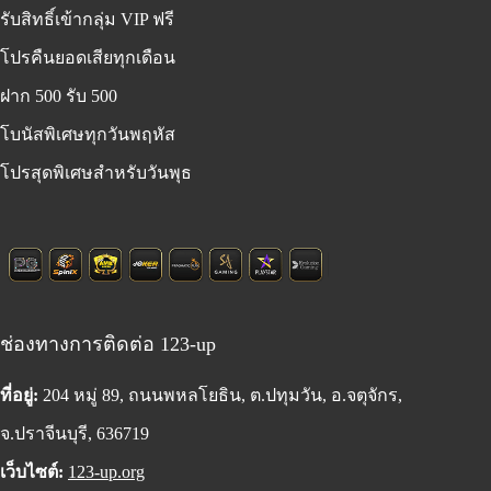
รับสิทธิ์เข้ากลุ่ม VIP ฟรี
โปรคืนยอดเสียทุกเดือน
ฝาก 500 รับ 500
โบนัสพิเศษทุกวันพฤหัส
โปรสุดพิเศษสำหรับวันพุธ
ช่องทางการติดต่อ 123-up
ที่อยู่:
204 หมู่ 89, ถนนพหลโยธิน, ต.ปทุมวัน, อ.จตุจักร,
จ.ปราจีนบุรี, 636719
เว็บไซต์:
123-up.org