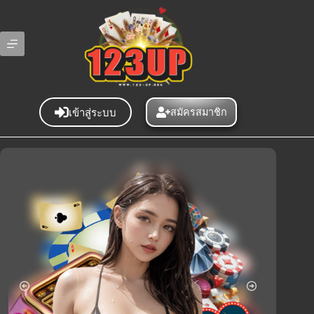
Skip
to
content
เข้าสู่ระบบ
สมัครสมาชิก