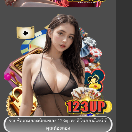
รายชื่อเกมยอดนิยมของ 123up คาสิโนออนไลน์ ที่
คุณต้องลอง