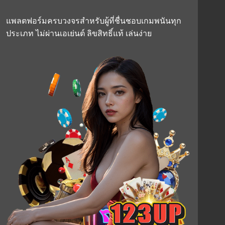
แพลตฟอร์มครบวงจรสำหรับผู้ที่ชื่นชอบเกมพนันทุก
ประเภท ไม่ผ่านเอเย่นต์ ลิขสิทธิ์แท้ เล่นง่าย