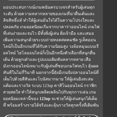
มอบประสบการณ์เกมพนันครบวงจรสำหรับผู้เล่นทุก
ระดับ ด้วยความหลากหลายของเกมที่น่าตื่นเต้นและ
ลิขสิทธิ์แท้ ทำให้ผู้เล่นมั่นใจได้ในความโปร่งใสและ
ปลอดภัย เกมยอดนิยมเริ่มจากบาคาร่าออนไลน์ เกมไพ่
ที่เล่นง่ายและจบไว มีทั้งฝั่งผู้เล่น ฝั่งเจ้ามือ และเสมอ
เพิ่มความสนุกด้วยระบบถ่ายทอดสดคมชัด รูเล็ตออน
ไลน์ก็เป็นอีกเกมที่ได้รับความนิยมสูง วงล้อหมุนแบบเรี
ยลไทม์ ไฮโลออนไลน์ก็เป็นอีกหนึ่งตัวเลือกที่สนุกตื่น
เต้น ด้วยลูกเต๋าและรูปแบบเดิมพันหลากหลาย เสือ
มังกรออนไลน์เหมาะกับผู้เล่นที่ชอบเกมไพ่จบไว ลุ้นผล
ทันทีในไม่กี่วินาที นอกจากนี้ยังมีเกมยิงปลาออนไลน์ที่
เต็มไปด้วยสีสันและโบนัสมากมาย ให้ผู้เล่นยิงสะสม
แต้มและรางวัล ระบบ 123up คาสิโนออนไลน์ กราฟิก
สวยสดใส ทำให้สนุกเพลิดเพลินไปกับทุกการเล่น เกม
ยอดนิยมเหล่านี้ของ
123up
จะช่วยให้ผู้เล่นสนุกได้เต็ม
ที่ พร้อมสร้างรายได้จริงและลุ้นรางวัลทุกครั้งที่เดิมพัน