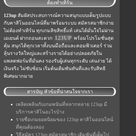
ต้องทำเทิร์น
123up
สัมผัสประสบการณ์ความสนุกแบบเต็มรูปแบบ
กับคาสิโนออนไลน์ที่มาพร้อมระบบ สมัครสมาชิกง่าย
ไม่ต้องทำเทิร์น ทุกเกมลิขสิทธิ์แท้ เล่นได้มั่นใจไม่ผ่าน
123UP
เอเยนต์ ฝากถอนสะดวก
พร้อมโปรโมชั่นสุด
คุ้ม สนุกได้ทุกเวลาทั้งบนมือถือและคอมพิวเตอร์ ร่วม
ลุ้นรางวัลใหญ่และสร้างรายได้อย่างปลอดภัยใน
แพลตฟอร์มที่มั่นคง รองรับผู้เล่นทุกระดับ เล่นง่าย ได้
เงินจริง ไม่ซับซ้อน เริ่มต้นเดิมพันทันทีและรับสิทธิ
พิเศษมากมาย
สารบัญ หัวข้อที่น่าสนใจจากเรา
เพลิดเพลินกับเกมพนันที่หลากหลาย 123up มี
บริการคาสิโนอะไรบ้าง
รายชื่อเกมยอดนิยมของ 123up คาสิโนออนไลน์
ที่คุณต้องลอง
วิธีสมัคร 123up สมัครสมาชิก เดิมพันที่เต็มไป