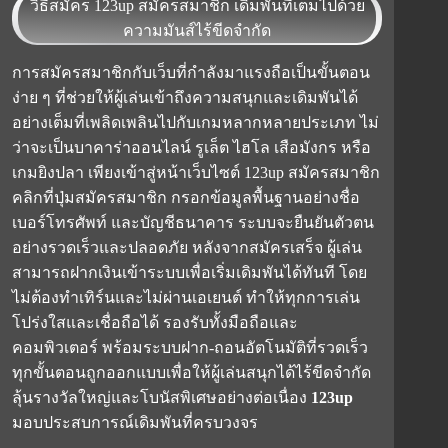
วิธีสมัคร 123up สมัครสมาชิก เดิมพันที่เต็มไปด้วย
ความมันส์ไร้ขีดจำกัด
การสมัครสมาชิกกับเว็บที่กำลังมาแรงถือเป็นขั้นตอน
ง่าย ๆ ที่ช่วยให้ผู้เล่นเข้าถึงความสนุกและเดิมพันได้
อย่างเต็มที่เพลิดเพลินไปกับเกมหลากหลายประเภท ไม่
ว่าจะเป็นบาคาร่าออนไลน์ รูเล็ต ไฮโล เสือมังกร หรือ
เกมยิงปลา เพียงเข้าสู่หน้าเว็บไซต์ 123up สมัครสมาชิก
คลิกที่ปุ่มสมัครสมาชิก กรอกข้อมูลพื้นฐานอย่างชื่อ
เบอร์โทรศัพท์ และบัญชีธนาคาร ระบบจะยืนยันตัวตน
อย่างรวดเร็วและปลอดภัย หลังจากสมัครเสร็จ ผู้เล่น
สามารถฝากเงินเข้าระบบเพื่อเริ่มเดิมพันได้ทันที โดย
ไม่ต้องทำเทิร์นและไม่ผ่านเอเยนต์ ทำให้ทุกการเล่น
โปร่งใสและเชื่อถือได้ รองรับทั้งมือถือและ
คอมพิวเตอร์ พร้อมระบบฝาก-ถอนอัตโนมัติที่รวดเร็ว
ทุกขั้นตอนถูกออกแบบเพื่อให้ผู้เล่นสนุกได้ไร้ขีดจำกัด
ลุ้นรางวัลใหญ่และโบนัสพิเศษอย่างต่อเนื่อง
123up
มอบประสบการณ์เดิมพันที่ครบวงจร