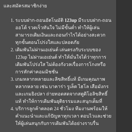
และสมัครสมาชิกง่าย
ระบบฝาก-ถอนอัตโนมัติ
123up
มีระบบฝาก-ถอน
ออโต้ รวดเร็วทันใจ ไม่มีขั้นต่ำ ทำให้ผู้เล่น
สามารถเติมเงินและถอนกำไรได้อย่างสะดวก
ทุกขั้นตอนโปร่งใสและปลอดภัย
เดิมพันไม่ผ่านเอเย่นต์ เล่นตรงกับระบบของ
123up ไม่ผ่านเอเย่นต์ ทำให้มั่นใจได้ว่าทุกการ
เดิมพันโปร่งใส ไม่ต้องกังวลเรื่องการโกงหรือ
การหักค่าคอมมิชชั่น
เกมหลากหลายและลิขสิทธิ์แท้ มีเกมคุณภาพ
หลากหลาย เช่น บาคาร่า รูเล็ต ไฮโล เสือมังกร
และเกมยิงปลา ถ่ายทอดสดจากสตูดิโอลิขสิทธิ์
แท้ ทำให้การเดิมพันยุติธรรมและสนุกเต็มที่
บริการลูกค้าตลอด 24 ชั่วโมง ทีมงานพร้อมให้
คำแนะนำและแก้ปัญหาทุกเวลา ตอบไวและช่วย
ให้ผู้เล่นสนุกกับการเดิมพันได้อย่างราบรื่น