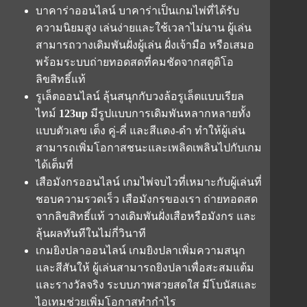
บาคาร่าออนไลน์ บาคาร่าเป็นเกมไพ่ที่ได้รับ
ความนิยมสูง เล่นง่ายและใช้เวลาไม่นาน ผู้เล่น
สามารถวางเดิมพันฝั่งผู้เล่น ฝั่งเจ้ามือ หรือเสมอ
พร้อมระบบถ่ายทอดสดที่คมชัดจากสตูดิโอ
ลิขสิทธิ์แท้
รูเล็ตออนไลน์ ลุ้นสนุกกับวงล้อรูเล็ตแบบเรียล
ไทม์
123up
มีรูปแบบการเดิมพันหลากหลายทั้ง
แบบตัวเลข เต็ง คู่-คี่ และสีแดง-ดำ ทำให้ผู้เล่น
สามารถเพิ่มโอกาสชนะและเพลิดเพลินไปกับเกม
ได้เต็มที่
เสือมังกรออนไลน์ เกมไพ่จบไวที่เหมาะกับผู้เล่นที่
ชอบความรวดเร็ว เสือมังกรของเรา ถ่ายทอดสด
จากลิขสิทธิ์แท้ วางเดิมพันฝั่งเสือหรือมังกร และ
ลุ้นผลทันทีในไม่กี่วินาที
เกมยิงปลาออนไลน์ เกมยิงปลาเพิ่มความสนุก
และสีสันให้ ผู้เล่นสามารถยิงปลาเพื่อสะสมแต้ม
และรางวัลจริง ระบบภาพสวยสดใส มีโบนัสและ
ไอเทมช่วยเพิ่มโอกาสทำกำไร