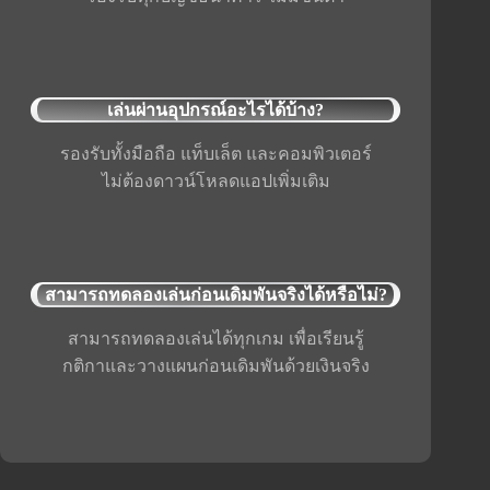
เล่นผ่านอุปกรณ์อะไรได้บ้าง?
รองรับทั้งมือถือ แท็บเล็ต และคอมพิวเตอร์
ไม่ต้องดาวน์โหลดแอปเพิ่มเติม
สามารถทดลองเล่นก่อนเดิมพันจริงได้หรือไม่?
สามารถทดลองเล่นได้ทุกเกม เพื่อเรียนรู้
กติกาและวางแผนก่อนเดิมพันด้วยเงินจริง