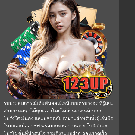
รับประสบการณ์เดิมพันออนไลน์แบบครบวงจร ที่ผู้เล่น
สามารถสนุกได้ทุกเวลาโดยไม่ผ่านเอเย่นต์ ระบบ
โปร่งใส มั่นคง และปลอดภัย เหมาะสำหรับทั้งผู้เล่นมือ
ใหม่และมืออาชีพ พร้อมเกมหลากหลาย โบนัสและ
โปรโมชั่นที่น่าสนใจ รวมถึงระบบฝาก-ถอนรวดเร็ว