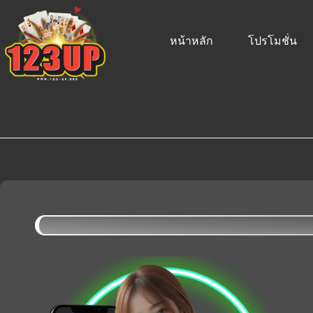
Skip
to
content
หน้าหลัก
โปรโมชั่น