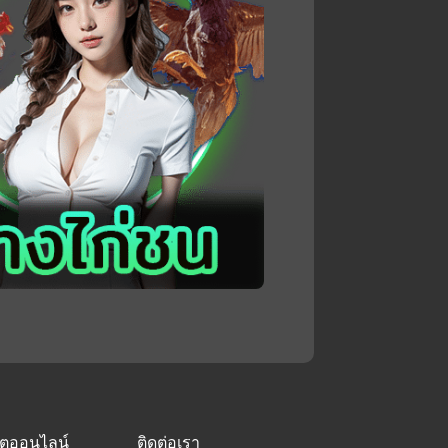
อตออนไลน์
ติดต่อเรา